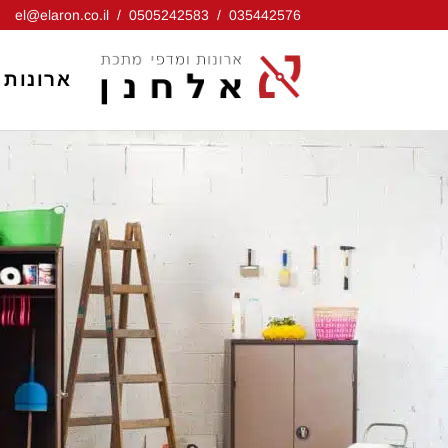
Ski
el@elaron.co.il
/
0505242583
/
035442576
t
conten
ארונות