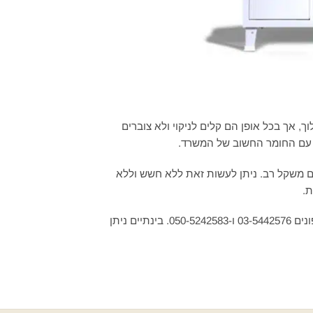
 אך בכל אופן הם קלים לניקוי ולא צוברים
 עם החומר החשוב של המשרד.
ם משקל רב. ניתן לעשות זאת ללא חשש וללא
ת.
חברת “אלחנן – ארונות ומדפי מתכת” תשמח לעזור לכם עם פתרונות האחסון והמידוף שלכם. ניתן ליצור איתנו קשר בטלפונים 03-5442576 ו-050-5242583. בינתיים ניתן