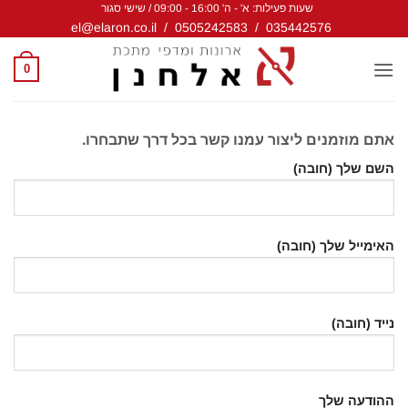
שעות פעילות: א' - ה' 16:00 - 09:00 / שישי סגור
Ski
el@elaron.co.il
/
0505242583
/
035442576
t
conten
0
אתם מוזמנים ליצור עמנו קשר בכל דרך שתבחרו.
השם שלך (חובה)
האימייל שלך (חובה)
נייד (חובה)
ההודעה שלך