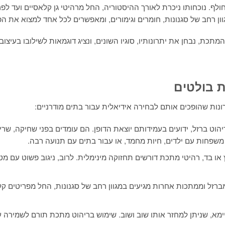
ולף. נוכחותו ניכרת לאורך ההיסטוריה, החל מרהיטי גן קלאסיים ועד לפרי
ון רחב של סגנונות, חומרים וגימורים, ומאפשרים לכל אחד למצוא את הפ
תכת, נבחן את יתרונותיו, סוגיו השונים, ונציג דוגמאות לשילובו בעיצוב
ת בולטים
נות שהופכים אותם לבחירה אידיאלית עבור בתים מודרניים:
וט ברזל, ידועים בעמידותם יוצאת הדופן. הם עומדים בפני שחיקה, שריטות
משפחות עם ילדים, חיות מחמד, או עבור בתים עם תנועה רבה.
 או בד, רהיטי מתכת דורשים תחזוקה מינימלית. לרוב, ניגוב פשוט עם מ
 מברזל וממתכות אחרות מגיעים במגוון רחב של סגנונות, החל מפריטים קל
ימא, שניתן למחזר אותו שוב ושוב. שימוש בריהוט מתכת תורם לשמירה 