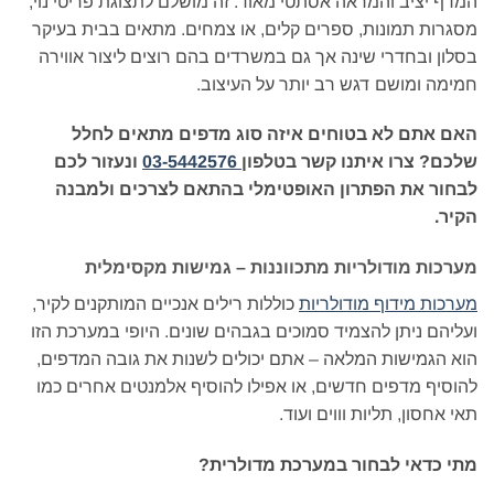
המדף יציב והמראה אסתטי מאוד. זה מושלם לתצוגת פריטי נוי,
מסגרות תמונות, ספרים קלים, או צמחים. מתאים בבית בעיקר
בסלון ובחדרי שינה אך גם במשרדים בהם רוצים ליצור אווירה
חמימה ומושם דגש רב יותר על העיצוב.
האם אתם לא בטוחים איזה סוג מדפים מתאים לחלל
שלכם? צרו איתנו קשר בטלפון
03-5442576
ונעזור לכם
לבחור את הפתרון האופטימלי בהתאם לצרכים ולמבנה
הקיר.
מערכות מודולריות מתכווננות – גמישות מקסימלית
מערכות מידוף מודולריות
כוללות רילים אנכיים המותקנים לקיר,
ועליהם ניתן להצמיד סמוכים בגבהים שונים. היופי במערכת הזו
הוא הגמישות המלאה – אתם יכולים לשנות את גובה המדפים,
להוסיף מדפים חדשים, או אפילו להוסיף אלמנטים אחרים כמו
תאי אחסון, תליות וווים ועוד.
מתי כדאי לבחור במערכת מדולרית?