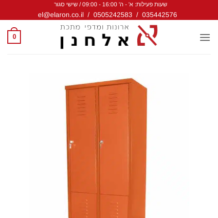
שעות פעילות: א' - ה' 16:00 - 09:00 / שישי סגור
Ski
el@elaron.co.il
/
0505242583
/
035442576
t
conten
0