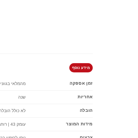
מידע נוסף
זמן אספקה
מהמלאי בגוונים
אחריות
שנה
הובלה
לא כולל הובלה
מידות המוצר
עומק 43 | רוחב 120 | גובה 193 ס"מ
צבעים
ניתן להזמין בכל גווני ה- RAL שלנו 