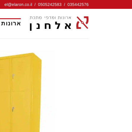
Ski
el@elaron.co.il
/
0505242583
/
035442576
t
conten
ארונות