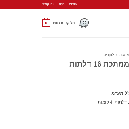
אודות
בלוג
צרו קשר
0
סל קניות /
0
₪
מתכת
/
לוקרים
ת 16 דלתות
לל מע"מ