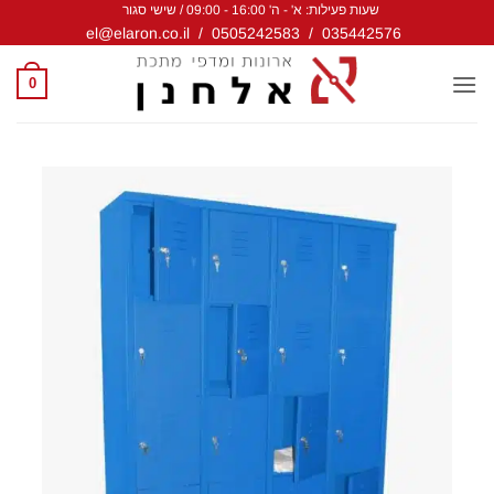
שעות פעילות: א' - ה' 16:00 - 09:00 / שישי סגור
Ski
el@elaron.co.il
/
0505242583
/
035442576
t
conten
0