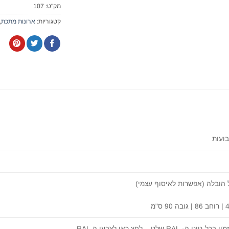
מק"ט:
107
קטגוריות:
ארונות מתכת
,
 הובלה (אפשרות לאיסוף עצמי)
וני ה- RAL שלנו – לחץ כאן לצבעי ה RAL.