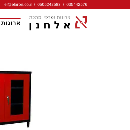
Ski
el@elaron.co.il
/
0505242583
/
035442576
t
conten
ארונות