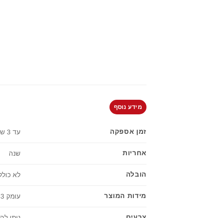
מידע נוסף
זמן אספקה
עד 3 שבועות
אחריות
שנה
הובלה
לא כולל
מידות המוצר
עומק 43 | רוחב 86 | גובה 90 ס"מ
צבעים
ניתן להזמין בכל גו