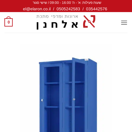
שעות פעילות: א' - ה' 16:00 - 09:00 / שישי סגור
Ski
el@elaron.co.il
/
0505242583
/
035442576
t
conten
0