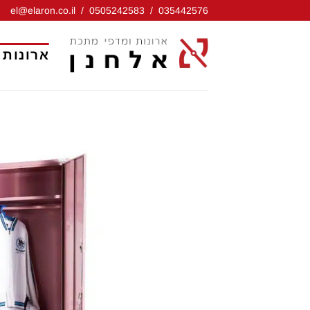
Ski
el@elaron.co.il
/
0505242583
/
035442576
t
conten
ארונות