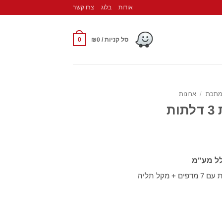
אודות
בלוג
צרו קשר
0
סל קניות /
0
₪
מתכת
/
ארונות
ת
לל מע"מ