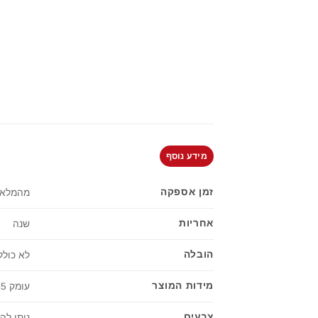
מידע נוסף
זמן אספקה
מהמלאי 
אחריות
שנה
הובלה
לא כולל
מידות המוצר
עומק 45 | רוחב 120 | גובה 193 ס"מ
צבעים
ניתן להזמין בכל גו