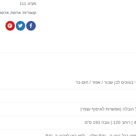
מק"ט:
111
קטגוריות:
ארונות
,
ארונו
בגוונים לבן שבור / אפור / חום-בז'
 הובלה (אפשרות לאיסוף עצמי)
וני ה- RAL שלנו – לחץ כאן לצבעי ה RAL.