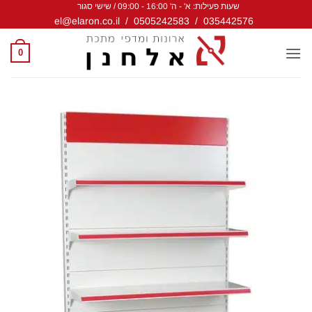
שעות פעילות: א' - ה' 16:00 - 09:00 / שישי סגור
Ski
el@elaron.co.il
/
0505242583
/
035442576
t
conten
0