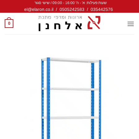
שעות פעילות: א' - ה' 16:00 - 09:00 / שישי סגור
Ski
el@elaron.co.il
/
0505242583
/
035442576
t
conten
0