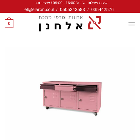
שעות פעילות: א' - ה' 16:00 - 09:00 / שישי סגור
Ski
el@elaron.co.il
/
0505242583
/
035442576
t
conten
0